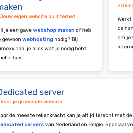
maken
> Gema
 Jouw eigen website op internet
Werkt 
de han
il je een gave
webshop maken
of heb
om je 
e gewoon
webhosting
nodig? Bij
intern
imexx haal je alles wat je nodig hebt
nel in huis.
Dedicated server
 Voor je groeiende website
oor de meeste rekenkracht kan je altijd terecht met de
edicated servers
van Nederland en Belgie. Speciaal vo