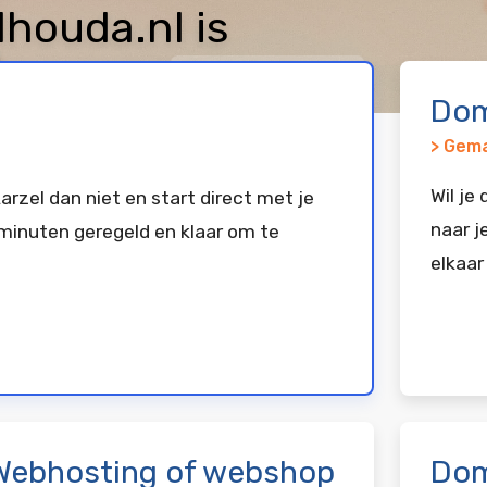
houda.nl is
keerd bij
Vimexx
Dom
> Gema
Wil je
arzel dan niet en start direct met je
naar j
minuten geregeld en klaar om te
elkaar
Webhosting of webshop
Dom