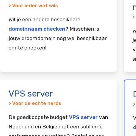
> Voor ieder wat wils
>
Wil je een andere beschikbare
domeinnaam checken
? Misschien is
W
jouw droomdomein nog wel beschikbaar
j
om te checken!
V
s
VPS server
> Voor de echte nerds
>
De goedkoopste budget
VPS server
van
V
Nederland en Belgie met een sublieme
d
performance en uptime? Bestel en zet